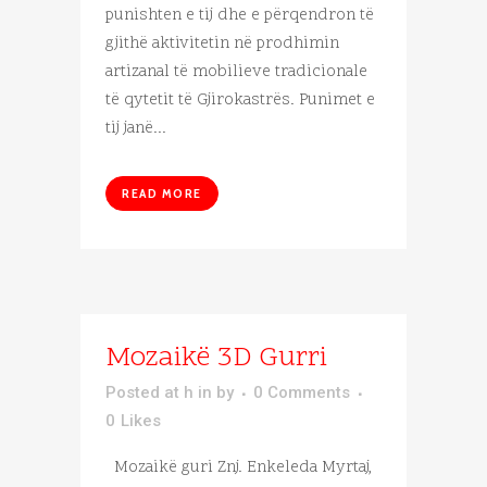
punishten e tij dhe e përqendron të
gjithë aktivitetin në prodhimin
artizanal të mobilieve tradicionale
të qytetit të Gjirokastrës. Punimet e
tij janë...
READ MORE
Mozaikë 3D Gurri
Posted at h
in
by
0 Comments
0
Likes
Mozaikë guri Znj. Enkeleda Myrtaj,