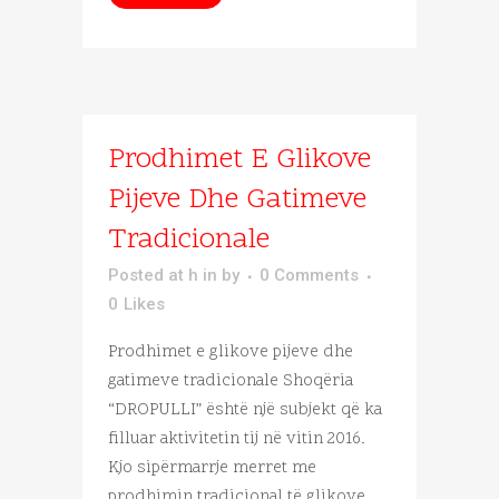
Prodhimet E Glikove
Pijeve Dhe Gatimeve
Tradicionale
Posted at h
in
by
0 Comments
0
Likes
Prodhimet e glikove pijeve dhe
gatimeve tradicionale Shoqëria
“DROPULLI” është një subjekt që ka
filluar aktivitetin tij në vitin 2016.
Kjo sipërmarrje merret me
prodhimin tradicional të glikove