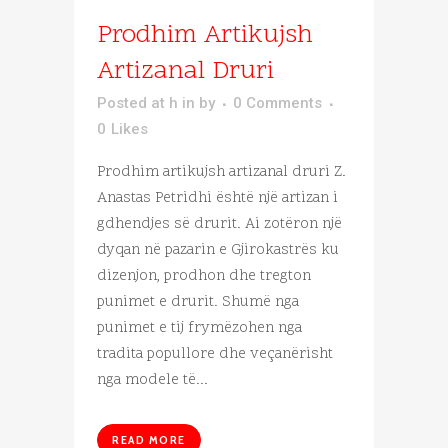
Prodhim Artikujsh
Artizanal Druri
Posted at h
in
by
0 Comments
0
Likes
Prodhim artikujsh artizanal druri Z.
Anastas Petridhi është një artizan i
gdhendjes së drurit. Ai zotëron një
dyqan në pazarin e Gjirokastrës ku
dizenjon, prodhon dhe tregton
punimet e drurit. Shumë nga
punimet e tij frymëzohen nga
tradita popullore dhe veçanërisht
nga modele të...
READ MORE