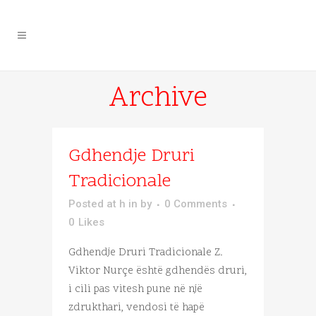
Archive
Gdhendje Druri
Tradicionale
Posted at h
in
by
0 Comments
0
Likes
Gdhendje Druri Tradicionale Z.
Viktor Nurçe është gdhendës druri,
i cili pas vitesh pune në një
zdrukthari, vendosi të hapë