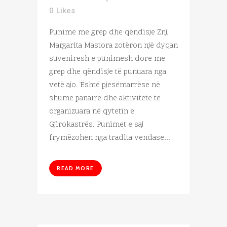
0
Likes
Punime me grep dhe qëndisje Znj.
Margarita Mastora zotëron një dyqan
suveniresh e punimesh dore me
grep dhe qëndisje të punuara nga
vetë ajo. Është pjesëmarrëse në
shumë panaire dhe aktivitete të
organizuara në qytetin e
Gjirokastrës. Punimet e saj
frymëzohen nga tradita vendase...
READ MORE