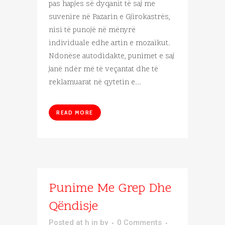
pas hapjes së dyqanit të saj me
suvenire në Pazarin e Gjirokastrës,
nisi të punojë në mënyrë
individuale edhe artin e mozaikut.
Ndonëse autodidakte, punimet e saj
janë ndër më të veçantat dhe të
reklamuarat në qytetin e...
READ MORE
Punime Me Grep Dhe
Qëndisje
Posted at h
in
by
0 Comments