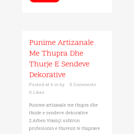
Punime Artizanale
Me Thupra Dhe
Thurje E Sendeve
Dekorative
Posted at h
in
by
0 Comments
0
Likes
Punime artizanale me thupra dhe
thurje e sendeve dekorative
Z.Arben Vraniçi ushtron
profesionin e thurësit të thuprave