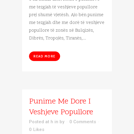
me tezgjah të veshjeve popullore
prej shumë vjetësh. Ajo bën punime
me tezgjah dhe me dorë të veshjeve
popullore të zonës së Bulqizës,
Dibrës, Tropojës, Tiranës,...
READ MORE
Punime Me Dore I
Veshjeve Popullore
Posted at h
in
by
0 Comments
0
Likes