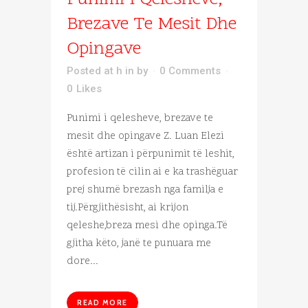
Punimi I Qelesheve,
Brezave Te Mesit Dhe
Opingave
Posted at h
in
by
0 Comments
0
Likes
Punimi i qelesheve, brezave te
mesit dhe opingave Z. Luan Elezi
është artizan i përpunimit të leshit,
profesion të cilin ai e ka trashëguar
prej shumë brezash nga familja e
tij.Përgjithësisht, ai krijon
qeleshe,breza mesi dhe opinga.Të
gjitha këto, janë te punuara me
dore...
READ MORE