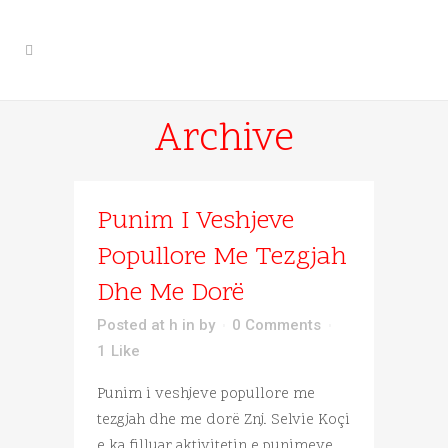
Archive
Punim I Veshjeve
Popullore Me Tezgjah
Dhe Me Dorë
Posted at h
in
by
0 Comments
1
Like
Punim i veshjeve popullore me
tezgjah dhe me dorë Znj. Selvie Koçi
e ka filluar aktivitetin e punimeve