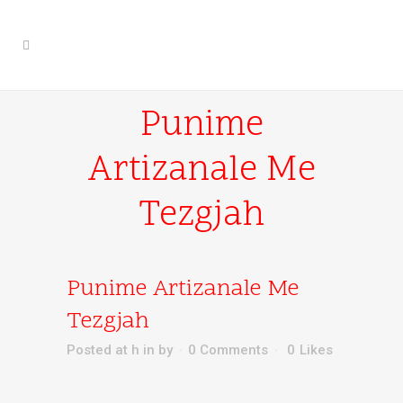
Punime
Artizanale Me
Tezgjah
Punime Artizanale Me
Tezgjah
Posted at h
in
by
0 Comments
0
Likes