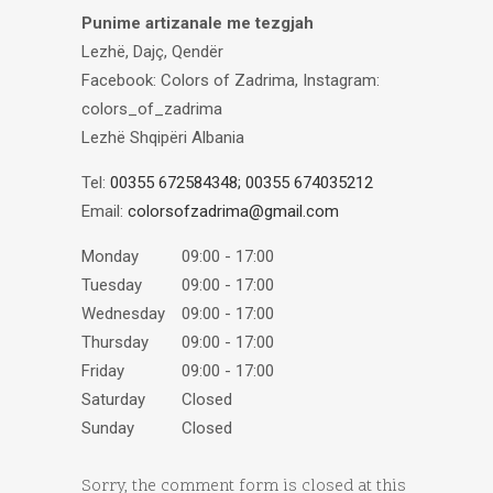
Punime artizanale me tezgjah
Lezhë, Dajç, Qendër
Facebook: Colors of Zadrima, Instagram:
colors_of_zadrima
Lezhë
Shqipëri
Albania
Tel:
00355 672584348; 00355 674035212
Email:
colorsofzadrima@gmail.com
Monday
09:00 - 17:00
Tuesday
09:00 - 17:00
Wednesday
09:00 - 17:00
Thursday
09:00 - 17:00
Friday
09:00 - 17:00
Saturday
Closed
Sunday
Closed
Sorry, the comment form is closed at this