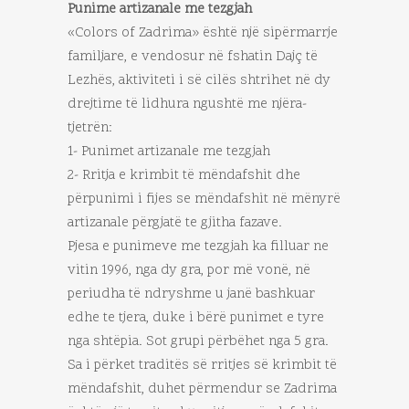
Punime artizanale me tezgjah
«Colors of Zadrima» është një sipërmarrje
familjare, e vendosur në fshatin Dajç të
Lezhës, aktiviteti i së cilës shtrihet në dy
drejtime të lidhura ngushtë me njëra-
tjetrën:
1- Punimet artizanale me tezgjah
2- Rritja e krimbit të mëndafshit dhe
përpunimi i fijes se mëndafshit në mënyrë
artizanale përgjatë te gjitha fazave.
Pjesa e punimeve me tezgjah ka filluar ne
vitin 1996, nga dy gra, por më vonë, në
periudha të ndryshme u janë bashkuar
edhe te tjera, duke i bërë punimet e tyre
nga shtëpia. Sot grupi përbëhet nga 5 gra.
Sa i përket traditës së rritjes së krimbit të
mëndafshit, duhet përmendur se Zadrima