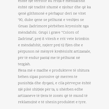
është një territor ku rritja e mëndafshit
është një traditë shumë e njohur dhe që ka
qenë gjithmonë e përhapur deri ne vitet
’90, duke qene se pëlhurat e veshjes se
Gruas Zadrimore përbëhen kryesisht nga
mëndafshi. Grupi i grave “Colors of
Zadrima”, prej 8 vitesh e rrit vete krimbin
e mëndafshit, nxjerr prej tij fijen dhe e
përpunon në mënyrë krejtësisht artizanale,
për të endur pastaj me të pëlhurat në
tezgjah.
Pjesa më e madhe e produkteve të shitura
bëhen sipas porosive që merren te
punishtja dhe dyqani, e cila përveçse është
një pikë shitjeje për ta, u shërben edhe
artizaneve të tjera të zonës që të mund të
reklamojnë e të shesin produktet e tyre.