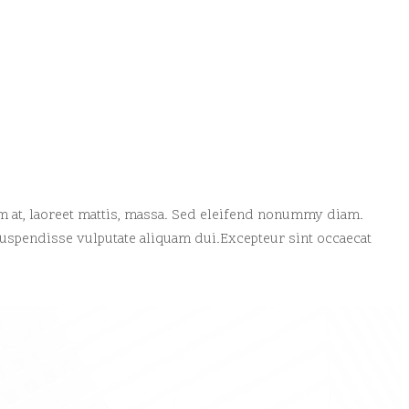
m at, laoreet mattis, massa. Sed eleifend nonummy diam.
Suspendisse vulputate aliquam dui.Excepteur sint occaecat