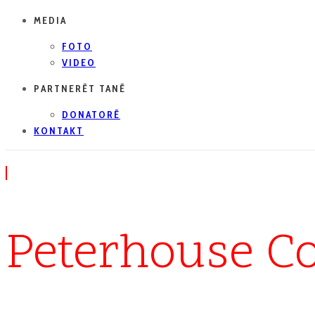
MEDIA
FOTO
VIDEO
PARTNERËT TANË
DONATORË
KONTAKT
Peterhouse Co