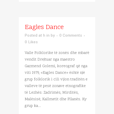
Eagles Dance
Posted at h
in
by
0 Comments
0
Likes
Valle Folklorike të zonës dhe mbarë
vendit Drejtuar nga maestro
Gazmend Golemi, koreograf që nga
viti 1979, «Eagles Dance» është një
grup folklorik i cili vijon traditën e
valleve të pesë zonave etnografike
të Lezhës: Zadrimës, Mirditës,
Malësisë, Kallmetit dhe Pllanës. Ky
grup ka...