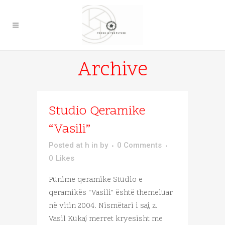
Archive
Studio Qeramike
“Vasili”
Posted at h
in
by
0 Comments
0
Likes
Punime qeramike Studio e
qeramikës "Vasili" është themeluar
në vitin 2004. Nismëtari i saj, z.
Vasil Kukaj merret kryesisht me