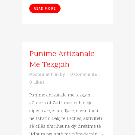
READ MORE
Punime Artizanale
Me Tezgjah
Posted at h
in
by
0 Comments
0
Likes
Punime artizanale me tezgjah
«Colors of Zadrima» është një
sipërmarrje familjare, e vendosur
në fshatin Dajç të Lezhës, aktiviteti i
së cilës shtrihet në dy drejtime të
lidhura ngushtë me njëra-tjetrën: 1-