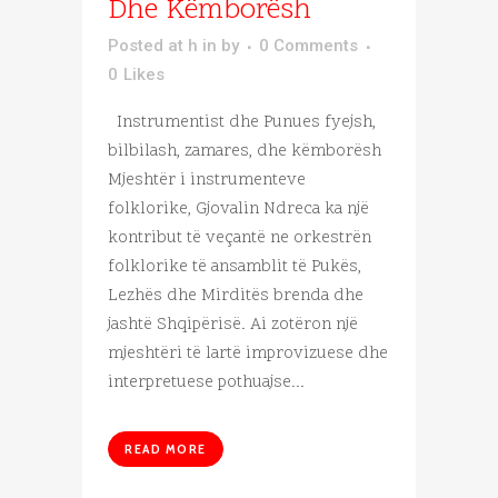
Dhe Këmborësh
Posted at h
in
by
0 Comments
0
Likes
Instrumentist dhe Punues fyejsh,
bilbilash, zamares, dhe këmborësh
Mjeshtër i instrumenteve
folklorike, Gjovalin Ndreca ka një
kontribut të veçantë ne orkestrën
folklorike të ansamblit të Pukës,
Lezhës dhe Mirditës brenda dhe
jashtë Shqipërisë. Ai zotëron një
mjeshtëri të lartë improvizuese dhe
interpretuese pothuajse...
READ MORE